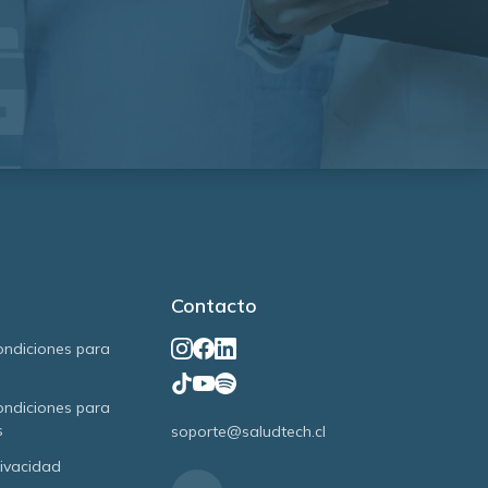
Contacto
ondiciones para
ondiciones para
s
soporte@saludtech.cl
rivacidad