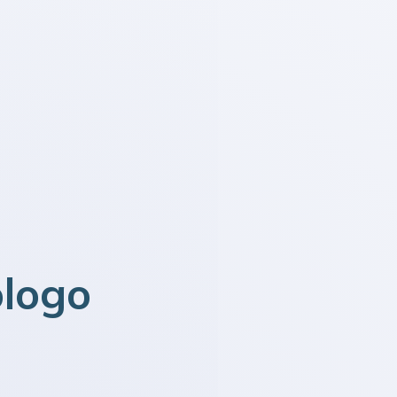
ólogo