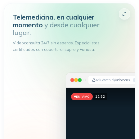
Telemedicina, en cualquier
momento
y desde cualquier
lugar.
Videoconsulta 24/7 sin esperas. Especialistas
certificados con cobertura Isapre y Fonasa.
saludtech.cl
/videoconsulta
12:54
EN VIVO