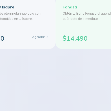
/ Isapre
Fonasa
de otorrinolaringología con
Obtén tu Bono Fonasa al agend
omático en tu Isapre.
atiéndete de inmediato.
00
$14.490
Agendar