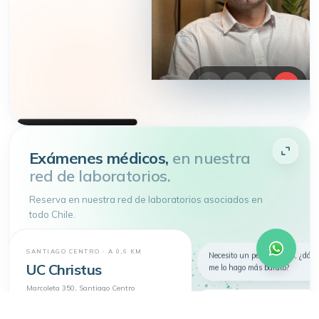
HEMOS APARECIDO EN
DIARIO FINANCIERO · LA TERCERA
Atenderme
Exámenes médicos,
en nuestra
red de laboratorios.
4.9 de 5
· + 150.000 pacientes atendidos
Toda tu salud en
un
solo lugar
Reserva en nuestra red de laboratorios asociados en
Telemedicina, consultas
todo Chile.
presenciales y exámenes en un solo
lugar.
Nuevo
Telemedicina
Síntomas
Exámenes
SANTIAGO CENTRO · A 0,6 KM
Necesito un perfil lipídico, ¿dón
UC Christus
me lo hago más barato?
Dermatología
Marcoleta 350, Santiago Centro
Tenemos un laboratorio a 600 m 
donde te encuentras ahora: