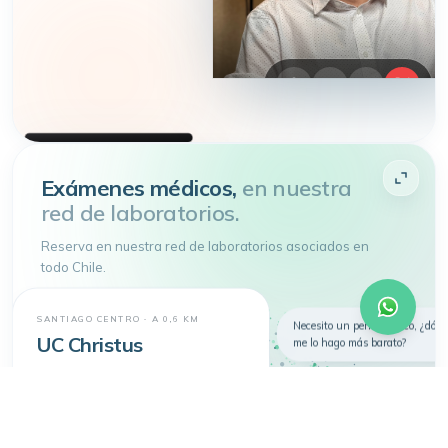
HEMOS APARECIDO EN
DIARIO FINANCIERO · LA TERCERA
Atenderme
Exámenes médicos,
en nuestra
red de laboratorios.
4.9 de 5
· + 150.000 pacientes atendidos
Toda tu salud en
un
solo lugar
Reserva en nuestra red de laboratorios asociados en
Telemedicina, consultas
todo Chile.
presenciales y exámenes en un solo
lugar.
Nuevo
Telemedicina
Síntomas
Exámenes
SANTIAGO CENTRO · A 0,6 KM
Necesito un perfil lipídico, ¿dón
UC Christus
me lo hago más barato?
Dermatología
Marcoleta 350, Santiago Centro
Tenemos un laboratorio a 600 m 
donde te encuentras ahora:
Examen
Perfil lipídico